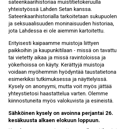
sateenkaarihistoriaa muistitietokeruulla
yhteistyössä Lahden Setan kanssa.
Sateenkaarihistorialla tarkoitetaan sukupuolen
ja seksuaalisuuden moninaisuuden historiaa,
jota Lahdessa ei ole aiemmin kartoitettu.
Erityisesti kaipaamme muistoja liittyen
paikkoihin ja kaupunkitilaan - missä on tavattu
tai vietetty aikaa ja missä ravintoloissa ja
yökerhoissa on käyty. Kerättyjä muistoja
voidaan myöhemmin hyödyntää taustatietona
esimerkiksi tutkimuksessa ja näyttelyissä.
Kysely on anonyymi, mutta voit myös jättää
yhteystietosi haastattelua varten. Olemme
kiinnostuneita myös valokuvista ja esineistä.
Sähköinen kysely on avoinna perjantai 26.
kesäkuusta alkaen elokuun loppuun.