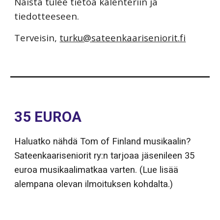
Näistä tulee tietoa kalenteriin ja
tiedotteeseen.
Terveisin,
turku@sateenkaariseniorit.fi
35 EUROA
Haluatko nähdä
Tom of Finland musikaalin
?
Sateenkaariseniorit ry:n tarjoaa jäsenileen 35
euroa musikaalimatkaa varten. (Lue lisää
alempana olevan ilmoituksen kohdalta.)