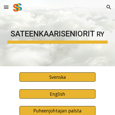
Skip to main content
Skip to navigation
SATEENKAARISENIORIT
RY
Svenska
English
Puheenjohtajan palsta