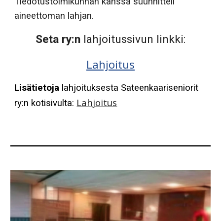
Tiedotustoimikunnan kanssa suunnitteli
aineettoman lahjan.
Seta ry:n
lahjoitussivun linkki:
Lahjoitus
Lisätietoja
lahjoituksesta Sateenkaariseniorit
Lahjoitus
ry:n kotisivulta: