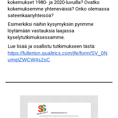
kokemukset 1980- ja 2020-luvuilla? Ovatko
kokemuksemme yhteneväisiä? Onko olemassa
sateenkaariyhteisöä?
Esimerkiksi näihin kysymyksiin pyrimme
löytämään vastauksia laajassa
kyselytutkimuksessamme.
Lue lisää ja osallistu tutkimukseen tästä:
https://fullerton.qualtrics.com/jfe/form/SV_0N
umqIZWCW4s2sC