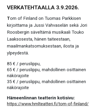
VERKATEHTAALLA 3.9.2026.
T
om of Finland
on
Tuomas Parkkisen
kirjoittama ja
Jussi Vahvaselän
sekä
Jori
Roosbergin
säveltämä musikaali Touko
Laaksosesta, hänen taiteestaan,
maailmankatsomuksestaan, ilosta ja
ylpeydestä.
85 € / peruslippu,
65 € / peruslippu, mahdollinen osittainen
näkörajoite
35 € / peruslippu, mahdollinen osittainen
näkörajoite
Hämeenlinnan teatterin kotisivu:
https://www.hmlteatteri.fi/tom-of-finland/