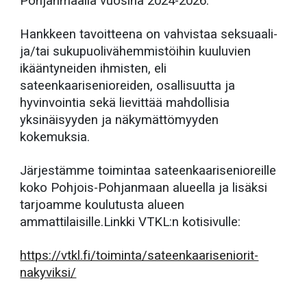
Pohjanmaalla vuosina 2024-2026.
Hankkeen tavoitteena on vahvistaa seksuaali-
ja/tai sukupuolivähemmistöihin kuuluvien
ikääntyneiden ihmisten, eli
sateenkaarisenioreiden, osallisuutta ja
hyvinvointia sekä lievittää mahdollisia
yksinäisyyden ja näkymättömyyden
kokemuksia.
Järjestämme toimintaa sateenkaarisenioreille
koko Pohjois-Pohjanmaan alueella ja lisäksi
tarjoamme koulutusta alueen
ammattilaisille.Linkki VTKL:n kotisivulle:
https://vtkl.fi/toiminta/sateenkaariseniorit-
nakyviksi/