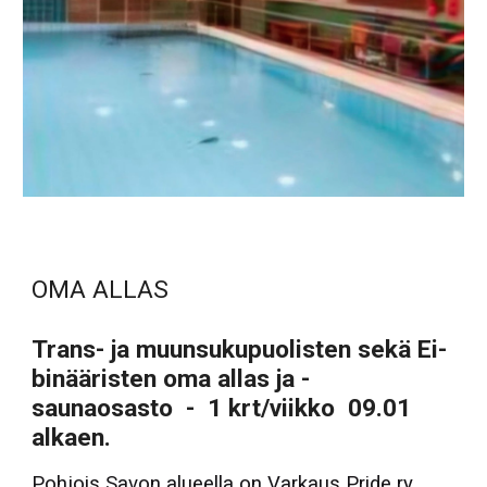
OMA ALLAS
Trans- ja muunsukupuolisten sekä Ei-
binääristen oma allas ja -
saunaosasto - 1 krt/viikko 09.01
alkaen.
Pohjois Savon alueella on
Varkaus Pride ry