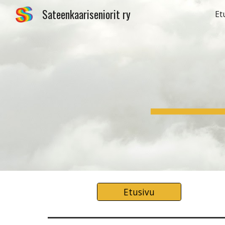
Sateenkaariseniorit ry
Et
Sk
Etusivu