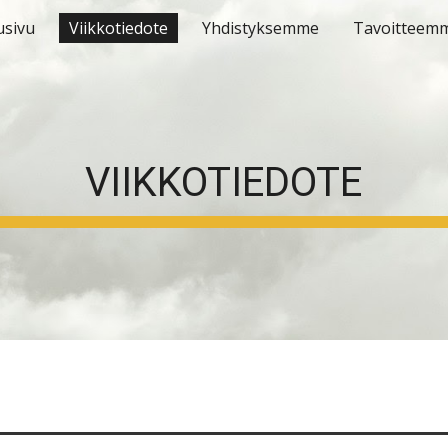
usivu
Viikkotiedote
Yhdistyksemme
Tavoitteem
ip to main content
Skip to navigat
VIIKKOTIEDOTE