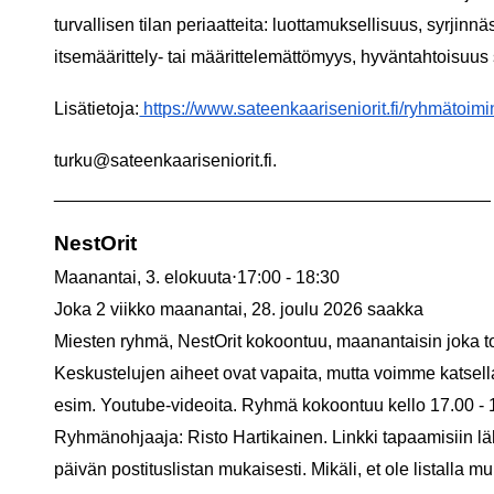
turvallisen tilan periaatteita: luottamuksellisuus, syrjinn
itsemäärittely- tai määrittelemättömyys, hyväntahtoisuus
Lisätietoja:
https://www.sateenkaariseniorit.fi/ryhmätoimin
turku@sateenkaariseniorit.fi.
____________________________________________
NestOrit
Maanantai, 3. elokuuta⋅17:00 - 18:30
Joka 2 viikko maanantai, 28. joulu 2026 saakka
Miesten ryhmä, NestOrit kokoontuu, maanantaisin joka t
Keskustelujen aiheet ovat vapaita, mutta voimme katsel
esim. Youtube-videoita. Ryhmä kokoontuu kello 17.00 - 
Ryhmänohjaaja: Risto Hartikainen. Linkki tapaamisiin l
päivän postituslistan mukaisesti. Mikäli, et ole listalla m