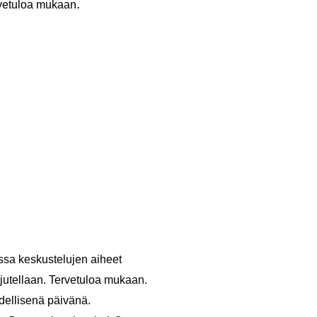
.
ervetuloa mukaan
jossa keskustelujen aiheet
n jutellaan. Tervetuloa mukaan.
edellisenä päivänä.