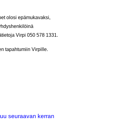
koet olosi epämukavaksi,
äyhdyshenkilöinä
ätietoja Virpi 050 578 1331.
n tapahtumiin Virpille.
tuu seuraavan kerran
.