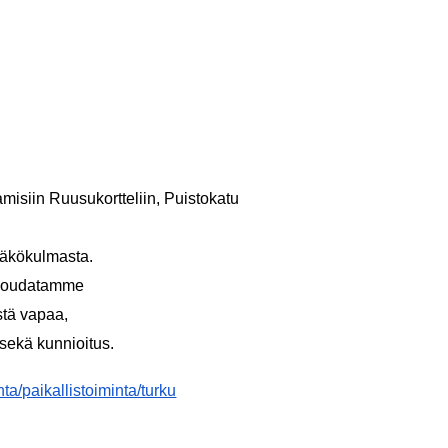
amisiin Ruusukortteliin, Puistokatu
näkökulmasta.
ja noudatamme
ästä vapaa,
 sekä kunnioitus.
ta/paikallistoiminta/turku