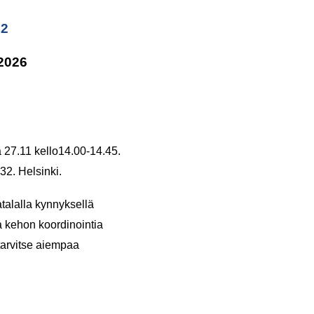
32
.2026
a 27.11 kello14.00-14.45.
32. Helsinki.
atalalla kynnyksellä
ja kehon koordinointia
tarvitse aiempaa