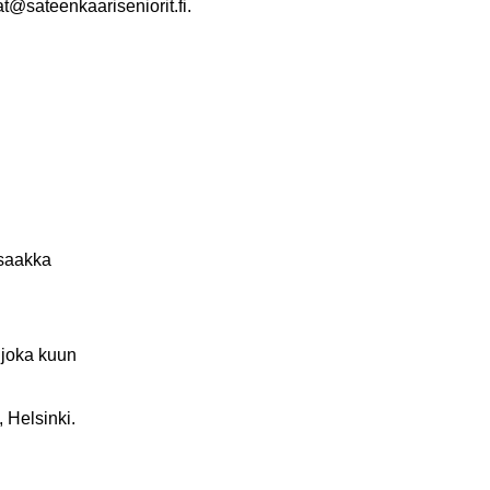
rinat@sateenkaariseniorit.fi.
 saakka
n joka kuun
, Helsinki.