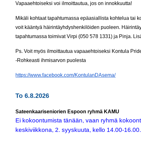
Vapaaehtoiseksi voi ilmoittautua, jos on innokkuutta!
Mikäli kohtaat tapahtumassa epäasiallista kohtelua tai 
voit kääntyä häirintäyhdyshenkilöiden puoleen. Häirint
tapahtumassa toimivat Virpi (050 578 1331) ja Pinja. Lis
Ps. Voit myös ilmoittautua vapaaehtoiseksi Kontula Pride
-Rohkeasti ihmisarvon puolesta
https://www.facebook.com/KontulanDAsema/
To 6.8.2026
Sateenkaariseniorien Espoon ryhmä KAMU
Ei kokoontumista tänään, vaan ryhmä kokoon
keskiviikkona, 2. syyskuuta, kello 14.00-16.00