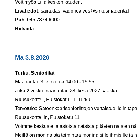
Voit myös tulla kesken kauden.
Lisätiedot:
saija.dasilvagoncalves@sirkusmagenta.fi.
Puh.
045 7874 6900
Helsinki
_______________________________
Ma 3.8.2026
Turku, Senioriitat
Maanantai, 3. elokuuta⋅14:00 - 15:55
Joka 2 viikko maanantai, 28. kesä 2027 saakka
Ruusukortteli, Puistokatu 11, Turku
Tervetuloa Sateenkaarisenioriittojen vertaistuellisiin ta
Ruusukortteliin, Puistokatu 11.
Voimme keskustella asioista naisista pitävien naisten n
Meillä on moninaista toimintaa moninaisille ihmisille 