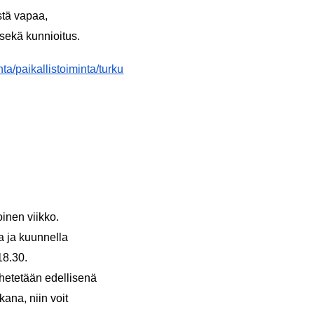
ästä vapaa,
 sekä kunnioitus.
ta/paikallistoiminta/turku
oinen viikko.
la ja kuunnella
18.30.
ähetetään edellisenä
ukana, niin voit