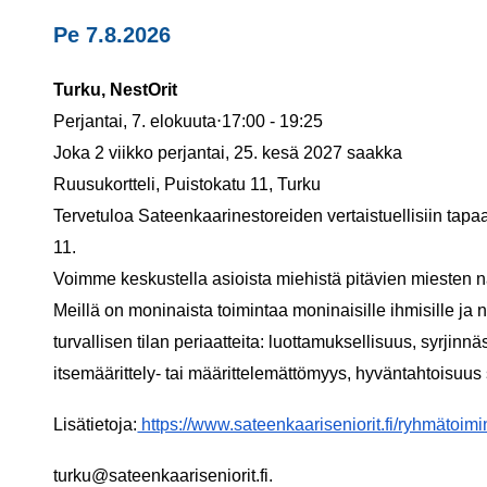
Pe 7.8.2026
Turku, NestOrit
Perjantai, 7. elokuuta⋅17:00 - 19:25
Joka 2 viikko perjantai, 25. kesä 2027 saakka
Ruusukortteli, Puistokatu 11, Turku
Tervetuloa Sateenkaarinestoreiden vertaistuellisiin tapa
11.
Voimme keskustella asioista miehistä pitävien miesten 
Meillä on moninaista toimintaa moninaisille ihmisille 
turvallisen tilan periaatteita: luottamuksellisuus, syrjinn
itsemäärittely- tai määrittelemättömyys, hyväntahtoisuus
Lisätietoja:
https://www.sateenkaariseniorit.fi/ryhmätoimin
turku@sateenkaariseniorit.fi.