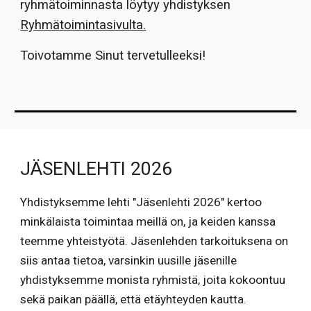
ryhmätoiminnasta l
öytyy yhdistyksen
Ryhmätoimintasivulta
.
Toivotamme Sinut tervetulleeksi
!
JÄSENLEHTI 2026
Yhdistyksemme lehti "Jäsenlehti 2026" kertoo
minkälaista toimintaa meillä on, ja keiden kanssa
teemme yhteistyötä. Jäsenlehden tarkoituksena on
siis antaa tietoa, varsinkin uusille jäsenille
yhdistyksemme monista ryhmistä, joita kokoontuu
sekä paikan päällä, että etäyhteyden kautta.