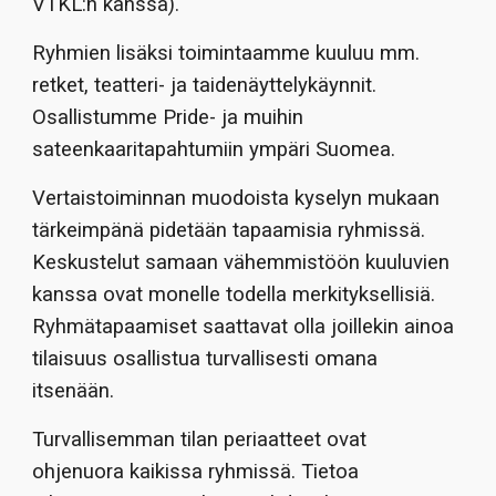
V
TKL
:n kanssa).
Ryhmien lisäksi toiminta
amme
kuulu
u
mm.
retket, teatteri- ja taidenäyttelykäynnit
.
Osallistumme
Pride- ja muihin
sateenkaaritapahtumiin ympäri Suomea.
Vertaistoiminnan muodoista kyselyn mukaan
tärkeimpänä pidetään tapaamisia
ryhmissä.
Keskustelut samaan vähemmistöön kuuluvien
kanssa ovat
monelle todella merkityksellisiä.
Ryhmätapaamiset saattavat olla joillekin ainoa
tilaisuu
s
osallistua
turvallisesti omana
itse
nään
.
Turvallisemman tilan periaatteet
ovat
ohjenuora kaikissa ryhmissä. Tietoa