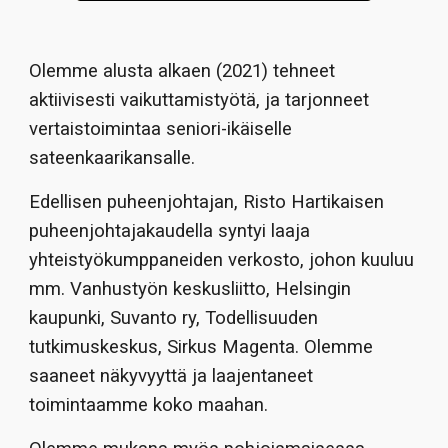
Olemme alusta alkaen (2021) tehneet
aktiivisesti vaikuttamistyötä,
ja
tarjonneet
vertaistoimintaa seniori-ikäiselle
sateenkaarikansalle.
Edellisen puheenjohtajan, Risto Hartikaisen
puheenjohtajakaudella
syntyi
laaja
yhteistyökumppaneiden
verkosto
, johon kuuluu
mm.
Vanhustyön keskusliitto, Helsingin
kaupunki, Suvanto ry, Todellisuuden
tutkimuskeskus, Sirkus Magenta.
Olemme
saaneet näkyvyyttä ja
laajentaneet
toimintaamme
koko maahan.