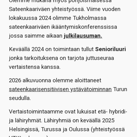
Olemme mukana myös pohjoismaisessa
Sateenkaariväen yhteistyössä. Viime vuoden
lokakuussa 2024
olimme
Tukholmassa
sateenkaariväen ikääntymiskonferenssissa
jossa saimme aikaan
julkilausuman.
Keväällä 2024 on toimintaan tullut
Senioriluuri
jonka tarkoituksena on tarjota juttuseuraa
vertaistensa kanssa.
2026 alkuvuonna olemme aloittaneet
sateenkaarisensitiivisen ystävätoiminnan
Turun
seudulla.
Vertaistoimintaamme ovat
lukuisat
etä- hybridi-
ja lähiryhmät. Lähiryhm
iä on keväällä 2025
Helsingissä, Turussa ja
Oulussa (yhteistyössä